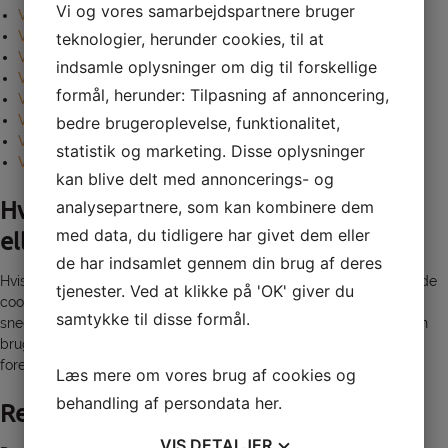
Vi og vores samarbejdspartnere bruger
Vejledning i at slette cookies på Microsoft Edge
Vejledning i at slette cookies på Safari browser
teknologier, herunder cookies, til at
Vejledning i at slette cookies på Google Chrome browser
indsamle oplysninger om dig til forskellige
Vejledning i at slette cookies på Mozilla Firefox browser
formål, herunder: Tilpasning af annoncering,
Vejledning i at slette cookies fra Android telefoner
Vejledning i at slette cookies på Opera browser
bedre brugeroplevelse, funktionalitet,
Vejledning i at slette cookies på iPad, iPhone, iPod touch
statistik og marketing. Disse oplysninger
Vejledning i at slette cookies fra Windows Phone
kan blive delt med annoncerings- og
Hvad sker der hvis du ikke accepterer
analysepartnere, som kan kombinere dem
med data, du tidligere har givet dem eller
eller sletter cookies
de har indsamlet gennem din brug af deres
Hvis du vælger at blokere for alle cookies eller sletter eksisterende
tjenester. Ved at klikke på 'OK' giver du
cookies på din computer, kan du stadig læse tekst på sgif-
samtykke til disse formål.
snedsted.dk. Dog kan der være funktioner og services du ikke kan
bruge, fordi de forudsætter, at webstedet kan huske de valg du
foretager.
Læs mere om vores brug af cookies og
behandling af persondata
her
.
Regler
VIS
DETALJER