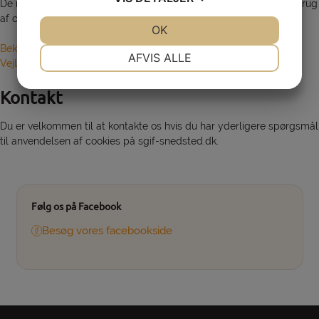
De regler, der gælder for Snedsted Gymnastik og Idrtsforening brug
af cookies, findes nedenfor.
JA
NEJ
OK
JA
NEJ
Bekendtgørelse om cookies
NØDVENDIGE
PRÆFERENCER
AFVIS ALLE
Vejledning om cookies
JA
NEJ
JA
NEJ
Kontakt
MARKETING
STATISTIK
Du er velkommen til at kontakte os hvis du har yderligere spørgsmål
til anvendelsen af cookies på sgif-snedsted.dk.
Følg os på Facebook
Besøg vores facebookside