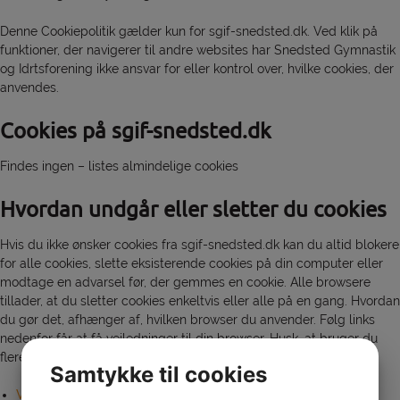
Denne Cookiepolitik gælder kun for sgif-snedsted.dk. Ved klik på
funktioner, der navigerer til andre websites har Snedsted Gymnastik
og Idrtsforening ikke ansvar for eller kontrol over, hvilke cookies, der
anvendes.
Cookies på sgif-snedsted.dk
Findes ingen – listes almindelige cookies
Hvordan undgår eller sletter du cookies
Hvis du ikke ønsker cookies fra sgif-snedsted.dk kan du altid blokere
for alle cookies, slette eksisterende cookies på din computer eller
modtage en advarsel før, der gemmes en cookie. Alle browsere
tillader, at du sletter cookies enkeltvis eller alle på en gang. Hvordan
du gør det, afhænger af, hvilken browser du anvender. Følg links
nedenfor får at få vejledninger til din browser. Husk, at bruger du
flere browsere, skal du slette cookies i dem alle.
Samtykke til cookies
Vejledning i at slette cookies på Microsoft Internet Explorer